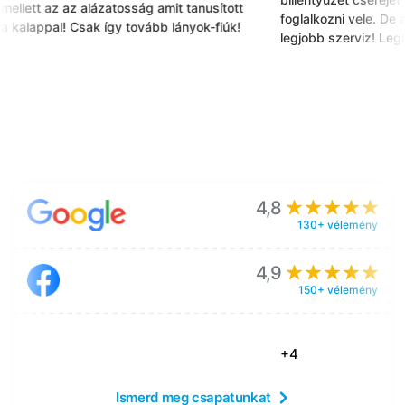
llett az az alázatosság amit tanusított
foglalkozni vele. De a 
a kalappal! Csak így tovább lányok-fiúk!
legjobb szerviz! Legkö
4,8
130+ vélemény
4,9
150+ vélemény
+4
Ismerd meg csapatunkat