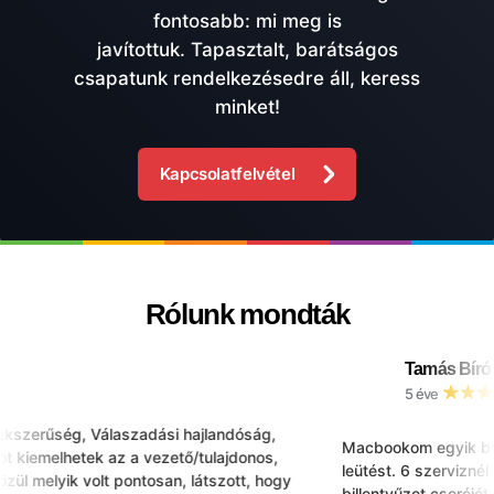
fontosabb: mi meg is
javítottuk. Tapasztalt, barátságos
csapatunk rendelkezésedre áll, keress
minket!
Kapcsolatfelvétel
Rólunk mondták
Tamás Bíró
5 éve
kszerűség, Válaszadási hajlandóság,
Macbookom egyik bille
 kiemelhetek az a vezető/tulajdonos,
leütést. 6 szerviznél é
l melyik volt pontosan, látszott, hogy
billentyűzet cseréjét j