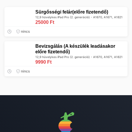
Sürgősségi felár(előre fizetendő)
12,9 hüvelykes iPad Pro (2. generáció) - A1670, A1671, A1821
25000 Ft
nincs
Bevizsgálás (A készülék leadásakor
előre fizetendő)
12,9 hüvelykes iPad Pro (2. generáció) - A1670, A1671, A1821
9990 Ft
nincs