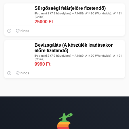
Sürgősségi felár(előre fizetendő)
iPad mini 2 (7,9 hüvelykes) – A1489, A1490 (Worldwide), A1491
(China)
25000 Ft
nincs
Bevizsgálás (A készülék leadásakor
előre fizetendő)
iPad mini 2 (7,9 hüvelykes) – A1489, A1490 (Worldwide), A1491
(China)
9990 Ft
nincs