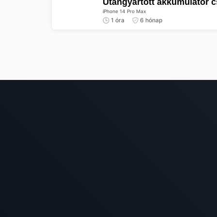
Utángyártott akkumulátor 
iPhone 14 Pro Max
1 óra
6 hónap