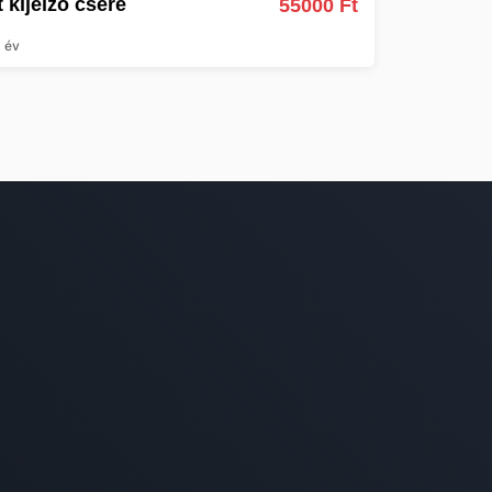
t kijelző csere
55000 Ft
 év