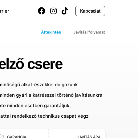
rrier
Kapcsolat
Áttekintés
Javítási folyamat
jelző csere
 minőségű alkatrészekkel dolgozunk
minden gyári alkatrésszel történő javításunkra
inte minden esetben garantáljuk
lattal rendelkező technikus csapat végzi
GARANCIA
JAVÍTÁS ÁRA