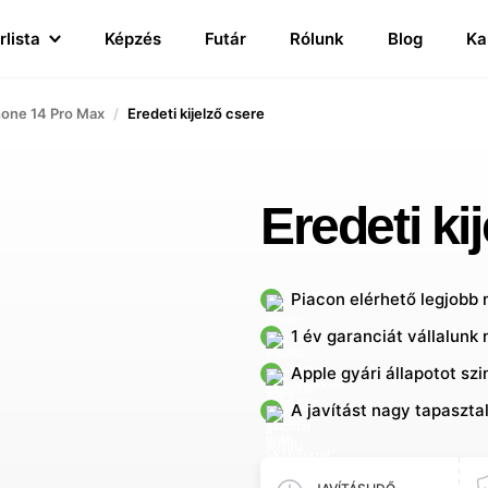
rlista
Képzés
Futár
Rólunk
Blog
Ka
hone 14 Pro Max
Eredeti kijelző csere
Eredeti ki
Piacon elérhető legjobb
1 év garanciát vállalunk 
Apple gyári állapotot sz
A javítást nagy tapaszta