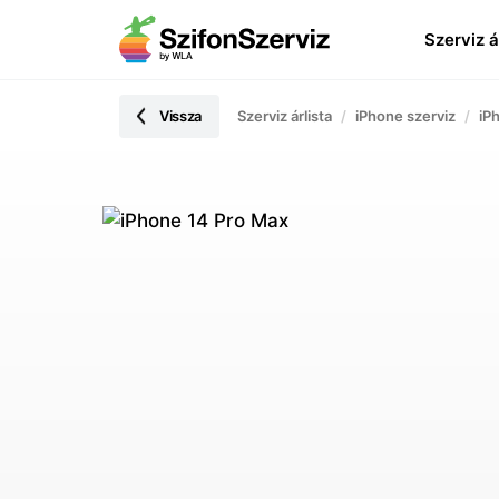
Szerviz á
Vissza
Szerviz árlista
iPhone szerviz
iP