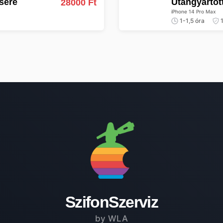
csere
Utángyártot
28000 Ft
iPhone 14 Pro Max
1-1,5 óra
1
SzifonSzerviz
by WLA