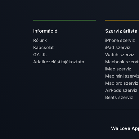
Információ
Szerviz árlista
Rólunk
iPhone szerviz
Kapcsolat
iPad szerviz
GY.I.K.
Watch szerviz
Adatkezelési tájékoztató
Macbook szervi
iMac szerviz
Mac mini szervi
Mac pro szerviz
AirPods szerviz
Beats szerviz
We Love App