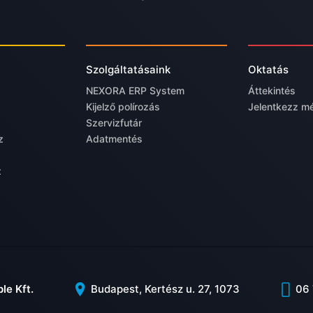
Szolgáltatásaink
Oktatás
NEXORA ERP System
Áttekintés
Kijelző polírozás
Jelentkezz m
Szervizfutár
z
Adatmentés
z
le Kft.
Budapest, Kertész u. 27, 1073
06 