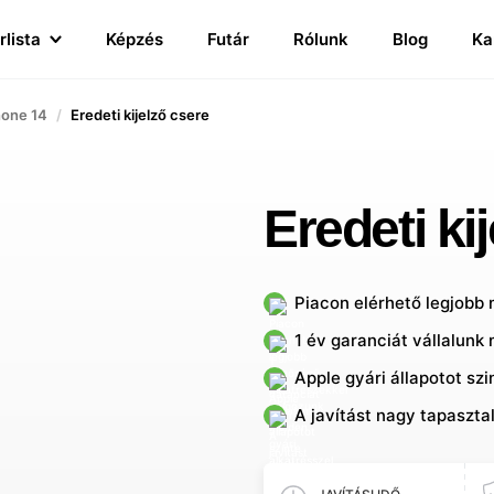
rlista
Képzés
Futár
Rólunk
Blog
Ka
hone 14
Eredeti kijelző csere
Eredeti ki
Piacon elérhető legjobb
1 év garanciát vállalunk 
Apple gyári állapotot sz
A javítást nagy tapaszta