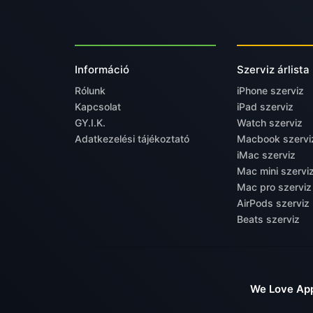
Információ
Szerviz árlista
Rólunk
iPhone szerviz
Kapcsolat
iPad szerviz
GY.I.K.
Watch szerviz
Adatkezelési tájékoztató
Macbook szervi
iMac szerviz
Mac mini szervi
Mac pro szerviz
AirPods szerviz
Beats szerviz
We Love App