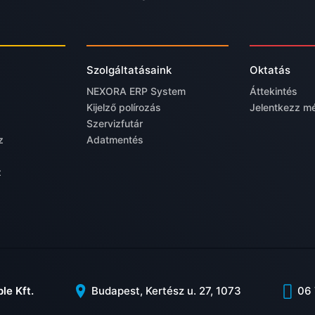
Szolgáltatásaink
Oktatás
NEXORA ERP System
Áttekintés
Kijelző polírozás
Jelentkezz m
Szervizfutár
z
Adatmentés
z
le Kft.
Budapest, Kertész u. 27, 1073
06 