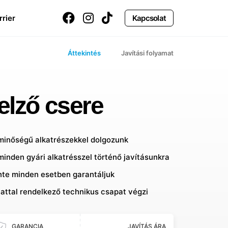
rrier
Kapcsolat
Áttekintés
Javítási folyamat
jelző csere
 minőségű alkatrészekkel dolgozunk
minden gyári alkatrésszel történő javításunkra
inte minden esetben garantáljuk
lattal rendelkező technikus csapat végzi
GARANCIA
JAVÍTÁS ÁRA