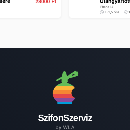
csere
Utángyártot
28000 Ft
iPhone 14
1-1,5 óra
1
SzifonSzerviz
by WLA