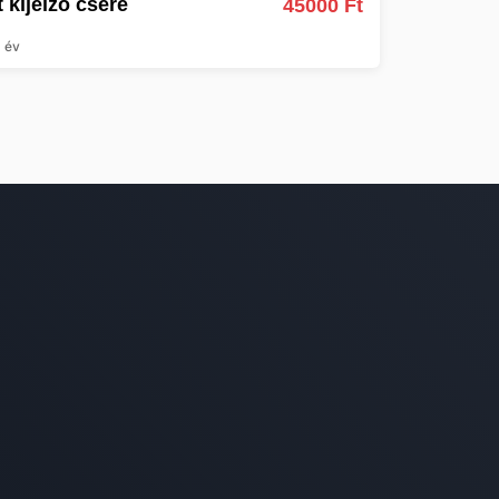
t kijelző csere
45000 Ft
 év