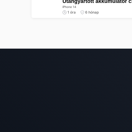
Utángyártott akkumulátor 
iPhone 14
1 óra
6 hónap