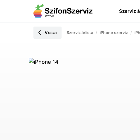
Szerviz á
Vissza
Szerviz árlista
iPhone szerviz
iP