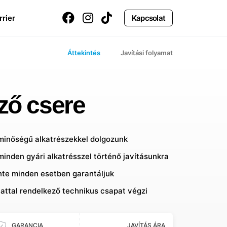
rrier
Kapcsolat
Áttekintés
Javítási folyamat
lző csere
 minőségű alkatrészekkel dolgozunk
minden gyári alkatrésszel történő javításunkra
inte minden esetben garantáljuk
lattal rendelkező technikus csapat végzi
GARANCIA
JAVÍTÁS ÁRA