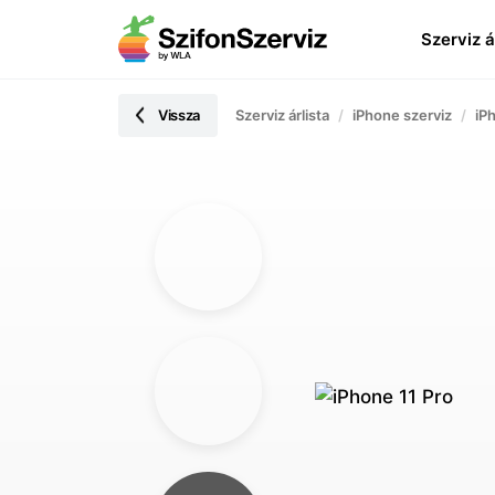
Szerviz á
Vissza
Szerviz árlista
iPhone szerviz
iP