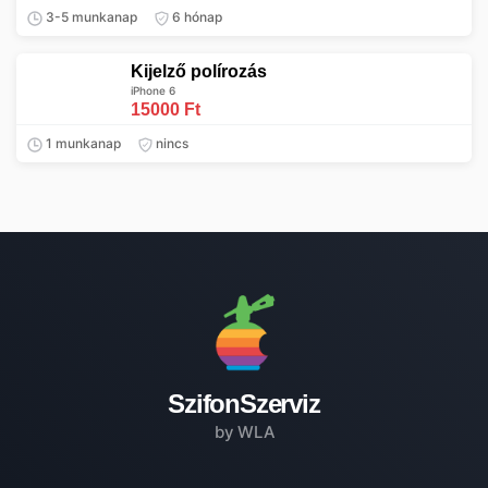
3-5 munkanap
6 hónap
Kijelző polírozás
iPhone 6
15000 Ft
1 munkanap
nincs
SzifonSzerviz
by WLA