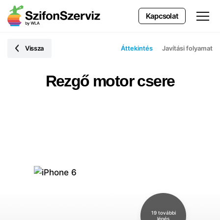
Kapcsolat
Vissza
Áttekintés
Javítási folyamat
Rezgő motor csere
19 további
lépés