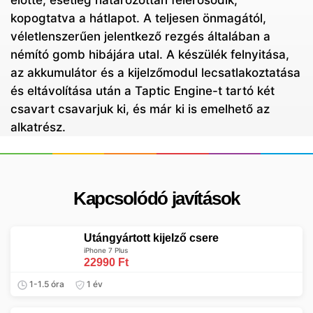
előtte, esetleg határozottan felerősödik,
kopogtatva a hátlapot. A teljesen önmagától,
véletlenszerűen jelentkező rezgés általában a
némító gomb hibájára utal. A készülék felnyitása,
az akkumulátor és a kijelzőmodul lecsatlakoztatása
és eltávolítása után a Taptic Engine-t tartó két
csavart csavarjuk ki, és már ki is emelhető az
alkatrész.
Kapcsolódó javítások
Utángyártott kijelző csere
iPhone 7 Plus
22990 Ft
1-1.5 óra
1 év