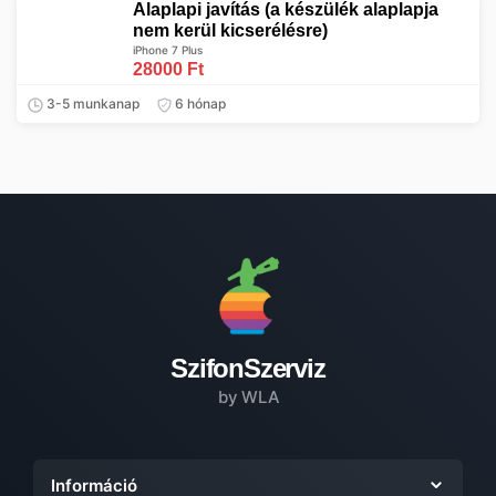
Alaplapi javítás (a készülék alaplapja
nem kerül kicserélésre)
iPhone 7 Plus
28000 Ft
3-5 munkanap
6 hónap
SzifonSzerviz
by WLA
Információ