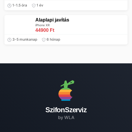
1-1.5 óra
1 év
Alaplapi javítás
iPhone XR
44900 Ft
3-5 munkanap
6 hónap
SzifonSzerviz
by WLA