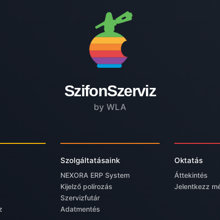
SzifonSzerviz
by WLA
Szolgáltatásaink
Oktatás
NEXORA ERP System
Áttekintés
Kijelző polírozás
Jelentkezz m
Szervizfutár
z
Adatmentés