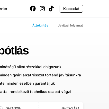
rrier
Kapcsolat
Áttekintés
Javítási folyamat
pótlás
 minőségű alkatrészekkel dolgozunk
minden gyári alkatrésszel történő javításunkra
inte minden esetben garantáljuk
lattal rendelkező technikus csapat végzi
GARANCIA
JAVÍTÁS ÁRA