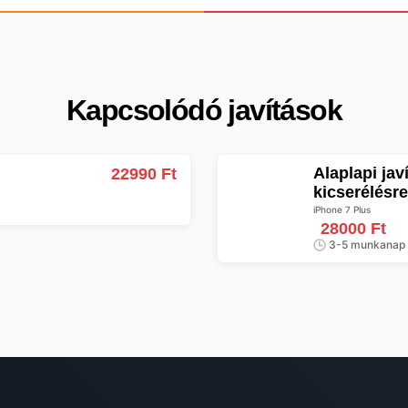
Kapcsolódó javítások
Alaplapi javítás (a készülék alaplapja nem kerül
22990 Ft
kicserélésre
iPhone 7 Plus
28000 Ft
3-5 munkanap