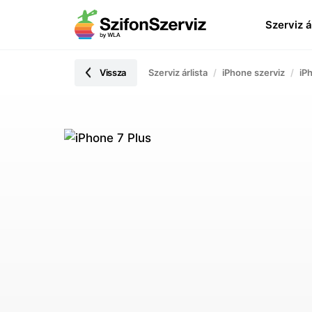
Szerviz á
Vissza
Szerviz árlista
iPhone szerviz
iP