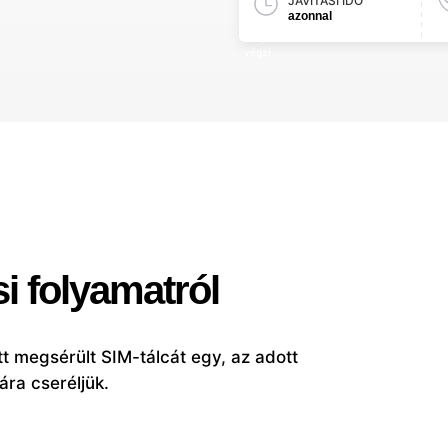
JAVÍTÁSI IDŐ
azonnal
si folyamatról
t megsérült SIM-tálcát egy, az adott
ára cseréljük.