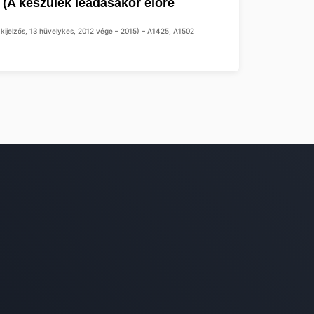
kijelzős, 13 hüvelykes, 2012 vége – 2015) – A1425, A1502