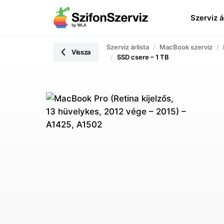
Szerviz á
Szerviz árlista
MacBook szerviz
Vissza
SSD csere – 1 TB