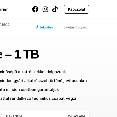
rrier
Kapcsolat
 A1502
Áttekintés
Javítási folyamat
 – 1 TB
 minőségű alkatrészekkel dolgozunk
minden gyári alkatrésszel történő javításunkra
inte minden esetben garantáljuk
lattal rendelkező technikus csapat végzi
GARANCIA
JAVÍTÁS ÁRA