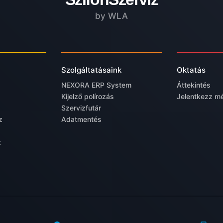
by WLA
Szolgáltatásaink
Oktatás
NEXORA ERP System
Áttekintés
Kijelző polírozás
Jelentkezz m
Szervizfutár
z
Adatmentés
z