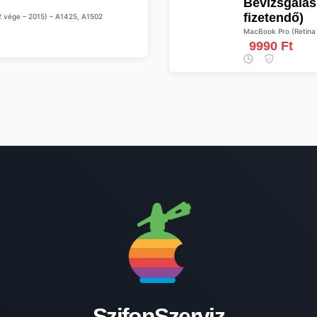
Bevizsgálás (A készülék leadásakor előre
fizetendő)
2 vége – 2015) – A1425, A1502
MacBook Pro (Retina 
9990 Ft
SzifonSzerviz