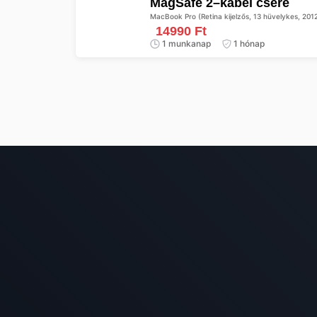
MagSafe 2–kábel csere
MacBook Pro (Retina kijelzős, 13 hüvelykes, 201
14990 Ft
1 munkanap
1 hónap