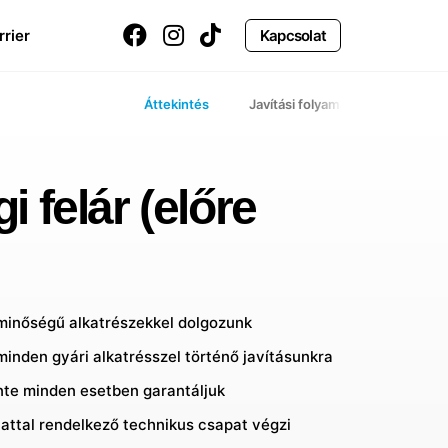
rrier
Kapcsolat
Áttekintés
Javítási folyamat
 felár (előre
 minőségű alkatrészekkel dolgozunk
minden gyári alkatrésszel történő javításunkra
inte minden esetben garantáljuk
lattal rendelkező technikus csapat végzi