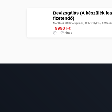
Bevizsgálás (A készülék leadásakor előre
fizetendő)
MacBook (Retina kijelzős, 12 hüvelykes, 2015 ele
9990 Ft
nincs