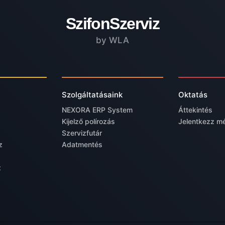
SzifonSzerviz
by WLA
Szolgáltatásaink
Oktatás
NEXORA ERP System
Áttekintés
Kijelző polírozás
Jelentkezz m
Szervizfutár
z
Adatmentés
z