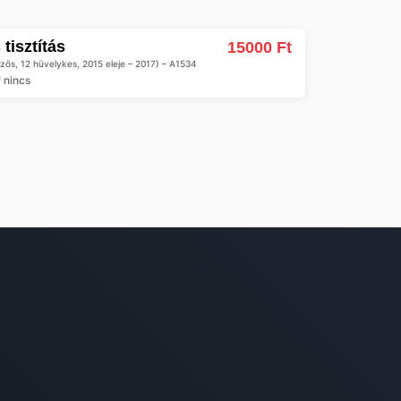
 tisztítás
15000 Ft
zős, 12 hüvelykes, 2015 eleje – 2017) – A1534
nincs