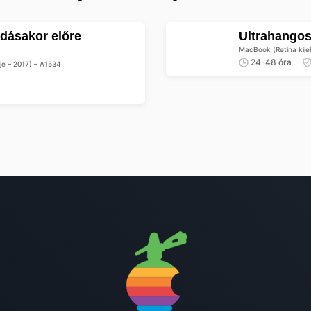
Ultrahangos
MacBook (Retina kijel
24-48 óra
je – 2017) – A1534