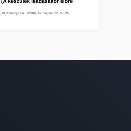
ió, 10,9 hüvelykes) – A2316, A2324, A2072, A2325