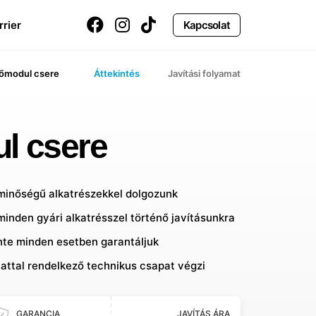
rrier
Kapcsolat
tőmodul csere
Áttekintés
Javítási folyamat
l csere
 minőségű alkatrészekkel dolgozunk
minden gyári alkatrésszel történő javításunkra
inte minden esetben garantáljuk
lattal rendelkező technikus csapat végzi
GARANCIA
JAVÍTÁS ÁRA