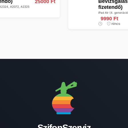
tendő)
Bevizsgálás (A készülék leadásakor előre
25000 Ft
fizetendő)
, A2324, A2072, A2325
iPad Air (4. generác
9990 Ft
nincs
SzifonSzerviz