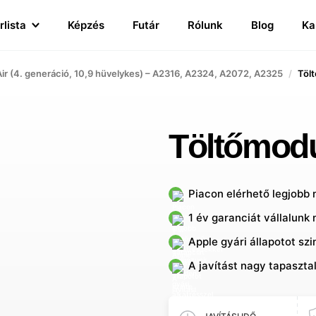
rlista
Képzés
Futár
Rólunk
Blog
Ka
Air (4. generáció, 10,9 hüvelykes) – A2316, A2324, A2072, A2325
Töl
Töltőmodu
Piacon elérhető legjobb
1 év garanciát vállalunk 
Apple gyári állapotot sz
A javítást nagy tapaszta