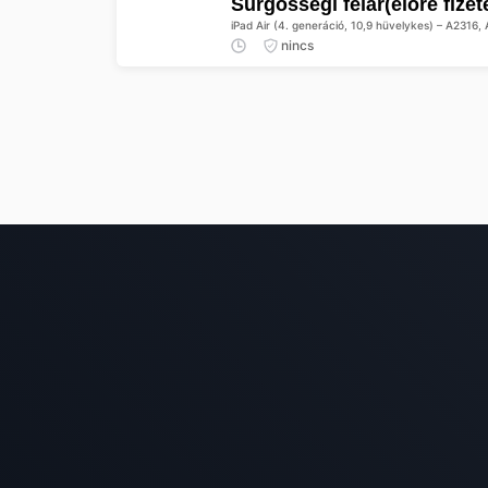
Sürgősségi felár(előre fize
iPad Air (4. generáció, 10,9 hüvelykes) – A2316
nincs