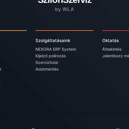
by WLA
Szolgáltatásaink
Oktatás
NEXORA ERP System
Áttekintés
Kijelző polírozás
Jelentkezz m
Szervizfutár
z
Adatmentés
z