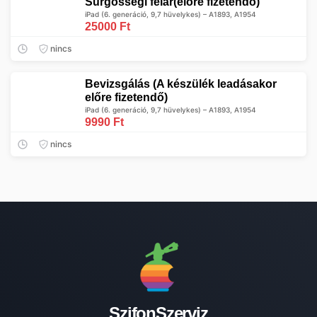
Sürgősségi felár(előre fizetendő)
iPad (6. generáció, 9,7 hüvelykes) – A1893, A1954
25000 Ft
nincs
Bevizsgálás (A készülék leadásakor
előre fizetendő)
iPad (6. generáció, 9,7 hüvelykes) – A1893, A1954
9990 Ft
nincs
SzifonSzerviz