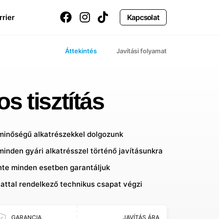
rrier
Kapcsolat
Áttekintés
Javítási folyamat
s tisztítás
 minőségű alkatrészekkel dolgozunk
minden gyári alkatrésszel történő javításunkra
inte minden esetben garantáljuk
lattal rendelkező technikus csapat végzi
GARANCIA
JAVÍTÁS ÁRA