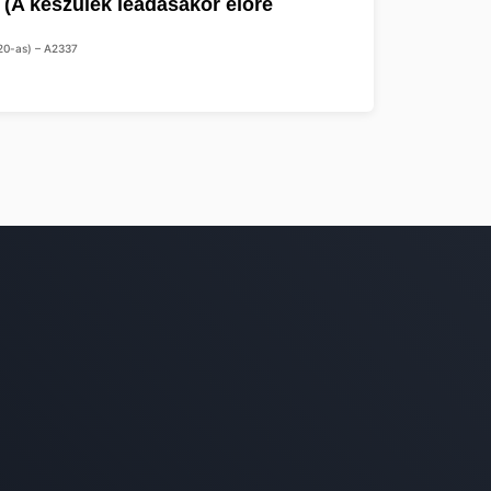
20-as) – A2337