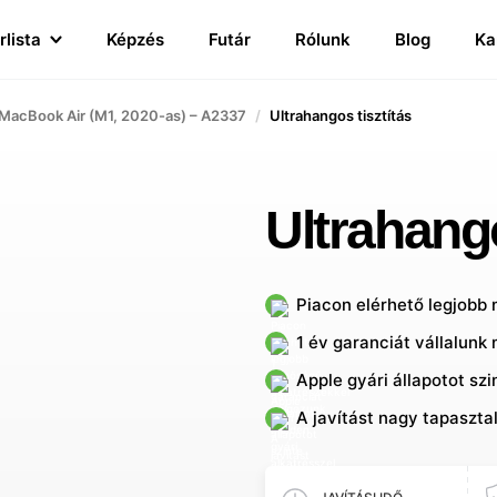
rlista
Képzés
Futár
Rólunk
Blog
Ka
MacBook Air (M1, 2020-as) – A2337
Ultrahangos tisztítás
Ultrahango
Piacon elérhető legjobb
1 év garanciát vállalunk 
Apple gyári állapotot sz
A javítást nagy tapaszta