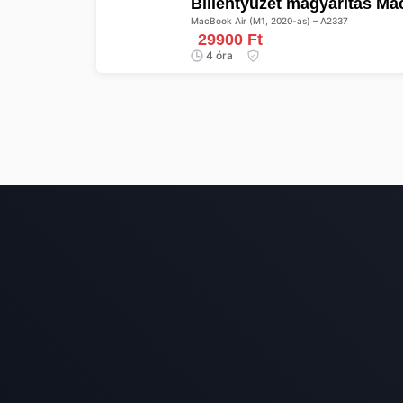
Billentyűzet magyarítás M
MacBook Air (M1, 2020-as) – A2337
29900 Ft
4 óra