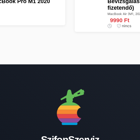
acBook Pro M1 2020
Bevizsgálás (A készülék leadásakor előre
fizetendő)
MacBook Air (M1, 20
9990 Ft
nincs
SzifonSzerviz