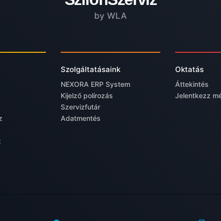
by WLA
Szolgáltatásaink
Oktatás
NEXORA ERP System
Áttekintés
Kijelző polírozás
Jelentkezz m
Szervizfutár
z
Adatmentés
z